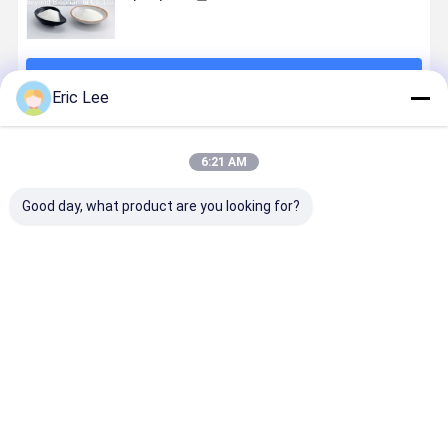
계속하다
Eric Lee
추천된 제품
6:21 AM
Good day, what product are you looking for?
USP 90% 상어
상어 콩드로이
쇠고기 콩드로
골형 건강 
콩드로이틴 황
틴 황산
이틴 황산 은 관
를 증진하기
산은 관절 건강
Natrium 90%
절 건강 에 보호
해 식자재원
에 효과적입니
해양 상어 연골
적 인 영향 을 미
지정보 콘드
다.
친다
이틴 설페이
최고의 가격
최고의 가격
최고의 가격
최고의 가
나트륨 소금
상어잡이를 
세요