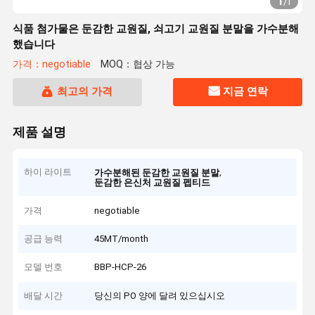
1
/
1
식품 첨가물은 둔감한 교원질, 쇠고기 교원질 분말을 가수분해
했습니다
가격：negotiable
MOQ：협상 가능
최고의 가격
지금 연락
제품 설명
하이 라이트
,
가수분해된 둔감한 교원질 분말
둔감한 은신처 교원질 펩티드
가격
negotiable
공급 능력
45MT/month
모델 번호
BBP-HCP-26
배달 시간
당신의 PO 양에 달려 있으십시오