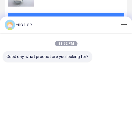
계속하다
Eric Lee
추천된 제품
11:52 PM
Good day, what product are you looking for?
가수분해된 보
보빈 콜라겐 입
가용성/잔디
CAS 9007-
빈 콜라겐 낟알
상 빠른 가용성
Fed 즉시 느로
5 향낭을 위
광이를 가진 둔
둔감한 교원
감한 교원질 과
과립, 단단한
립은 교원질 과
료 분말
최고의 가격
최고의 가격
최고의 가격
최고의 가
립을 벗깁니다