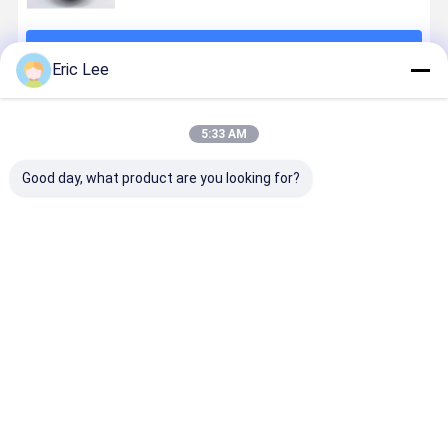
계속하다
Eric Lee
추천된 제품
5:33 AM
Good day, what product are you looking for?
피쉬 콜라겐 낟
피부 미용 식품
화장용 등급 피
피부 아름다
알 좋은 가용성
피쉬 콜라겐 낟
쉬 콜라겐 낟알
이익을 위한
알
품 첨가물로
은 순수성 
기 교원질 
최고의 가격
최고의 가격
최고의 가격
최고의 가
Desktop Site
홈
사이트맵
연락처