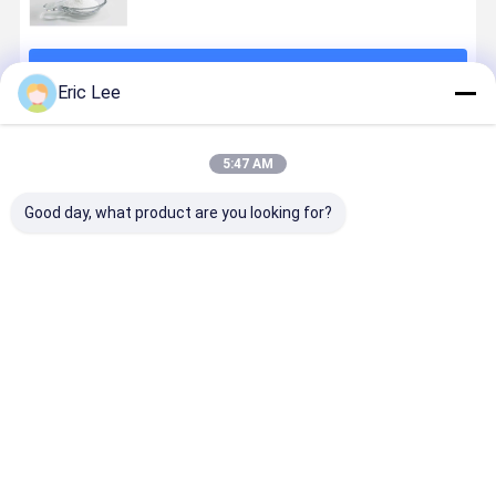
계속하다
Eric Lee
추천된 제품
5:47 AM
Good day, what product are you looking for?
고품질의 히알
물로의 HA 히알
화장용 등급 히
95% EP 식
루론산 파우더
루론산 분말 화
알루론산
등급 히알루
가 피부 건강에
장품 등급 좋은
산
유용할 수 있습
가용성
니다.
최고의 가격
최고의 가격
최고의 가격
최고의 가