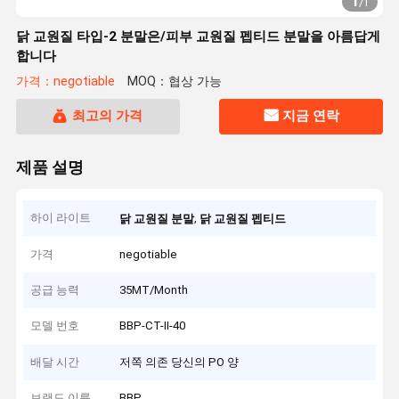
1
/
1
닭 교원질 타입-2 분말은/피부 교원질 펩티드 분말을 아름답게
합니다
가격：negotiable
MOQ：협상 가능
최고의 가격
지금 연락
제품 설명
하이 라이트
,
닭 교원질 분말
닭 교원질 펩티드
가격
negotiable
공급 능력
35MT/Month
모델 번호
BBP-CT-II-40
배달 시간
저쪽 의존 당신의 PO 양
브랜드 이름
BBP