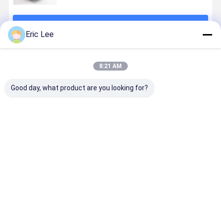
계속하다
Eric Lee
추천된 제품
8:21 AM
Good day, what product are you looking for?
건조
치킨 콜라겐 제
관절 건강 보조
효소 가수분
granulation
2형 은 뼈 보호
제를 위한 뮤코
과정에 의해
유형의 닭고기
의 필수 보충제
다당류 함유 치
성하는 닭 
콜라겐 펩타이
이다
킨 콜라겐 유형
유형 ii 닭 
드
ii
질
최고의 가격
최고의 가격
최고의 가격
최고의 가
Desktop Site
홈
사이트맵
연락처