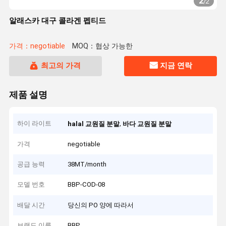
2
/
2
알래스카 대구 콜라겐 펩티드
가격：negotiable
MOQ：협상 가능한
최고의 가격
지금 연락
제품 설명
하이 라이트
,
halal 교원질 분말
바다 교원질 분말
가격
negotiable
공급 능력
38MT/month
모델 번호
BBP-COD-08
배달 시간
당신의 PO 양에 따라서
브랜드 이름
BBP