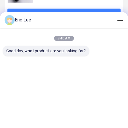
계속하다
Eric Lee
추천된 제품
3:40 AM
Good day, what product are you looking for?
피부 건강 규정
스포츠 영양을
보빈 콜라겐 종
생선 비늘/
식 보충교재를
위한 피쉬 콜라
류 1과 유형 3
는 교원질 분
위한 즉시 가용
겐
회교도 소비
성 물고기 교원
Halal 교원
질 분말
분말을 가수
최고의 가격
최고의 가격
최고의 가격
최고의 가
해했습니다
Desktop Site
홈
사이트맵
연락처