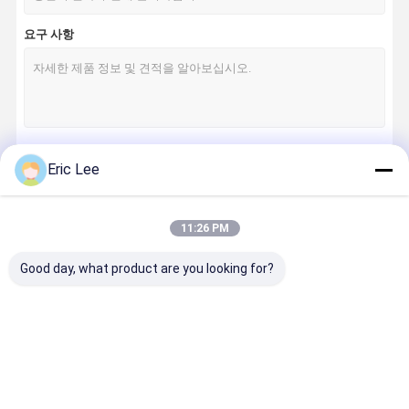
요구 사항
Eric Lee
계속하다
11:26 PM
우리의 카테고리
Good day, what product are you looking for?
가수분해된 교
가수분해된 교
식용 젤라틴 분
Undenatur
원질 펩티드
원질 분말
말
유형 ii 교원