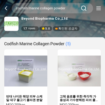
Beyond Biopharma Co.,Ltd.
17
5.0
확인된 공급자
YEARS
Codfish Marine Collagen Powder
(5)
반대 나이든 해양 피부 스케
고체 음료를 위한 즉각적 가
일 대구 물고기 콜라겐 분말
용성과 가수분해된 피쉬 콜라
겐 트리펩티드 입상
MOQ:
200kgs
MOQ:
200kgs